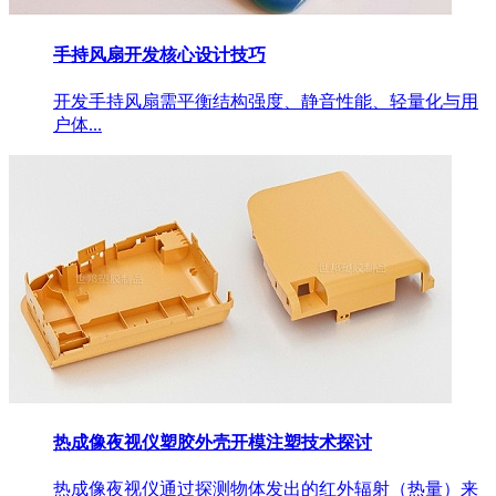
手持风扇开发核心设计技巧
开发手持风扇需平衡结构强度、静音性能、轻量化与用
户体...
热成像夜视仪塑胶外壳开模注塑技术探讨
热成像夜视仪通过探测物体发出的红外辐射（热量）来