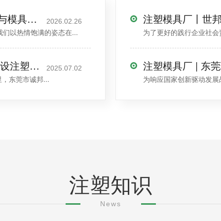
2026年世邦集团开工大吉 |精密注塑与模具制造再创辉煌
注塑模具厂丨世
2026.02.26
们以热情饱满的姿态在...
为了更好的践行企业社会
诚邦科技化妆品包装材料智能制造建设注塑模具厂项目动工仪式圆满礼成！
2025.07.02
里，东莞市诚邦...
为响应国家创新驱动发展战略
注塑知识
News